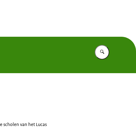
entekort
Vul in wat u z
e scholen van het Lucas