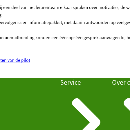
ij een deel van het lerarenteam elkaar spraken over motivaties, de 
g.
g vervolgens een informatiepakket, met daarin antwoorden op veelg
 in urenuitbreiding konden een één-op-één gesprek aanvragen bij h
ten van de pilot
Service
Over d