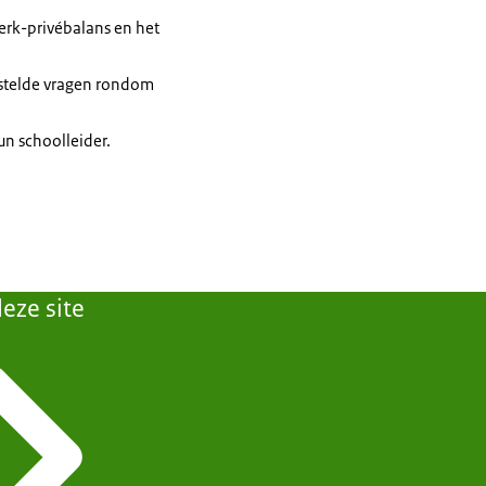
werk-privébalans en het
estelde vragen rondom
un schoolleider.
eze site