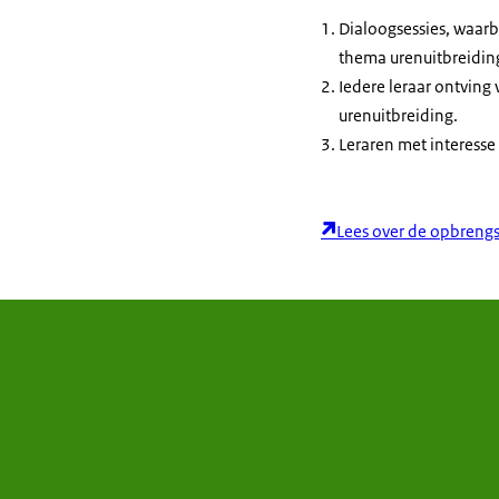
Dialoogsessies, waarb
thema urenuitbreidin
Iedere leraar ontvin
urenuitbreiding.
Leraren met interesse
Lees over de opbrengs