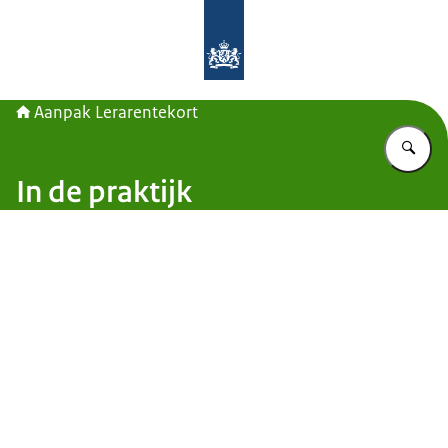
Naar de homepage van Aanpak Lerar
Aanpak Lerarentekort
Vu
In de praktijk