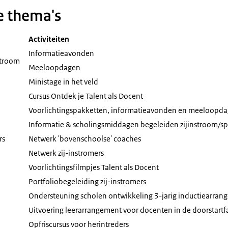
e thema's
Activiteiten
Informatieavonden
stroom
Meeloopdagen
Ministage in het veld
Cursus Ontdek je Talent als Docent
Voorlichtingspakketten, informatieavonden en meeloopd
Informatie & scholingsmiddagen begeleiden zijinstroom/spe
rs
Netwerk 'bovenschoolse' coaches
Netwerk zij-instromers
Voorlichtingsfilmpjes Talent als Docent
Portfoliobegeleiding zij-instromers
Ondersteuning scholen ontwikkeling 3-jarig inductiearra
Uitvoering leerarrangement voor docenten in de doorstartf
Opfriscursus voor herintreders