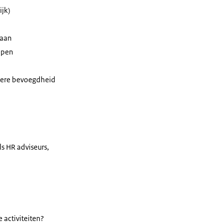
ijk)
baan
epen
gere bevoegdheid
s HR adviseurs,
 activiteiten?