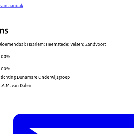
 van aanpak
.
ns
Bloemendaal; Haarlem; Heemstede; Velsen; Zandvoort
100%
100%
Stichting Dunamare Onderwijsgroep
S.A.M. van Dalen