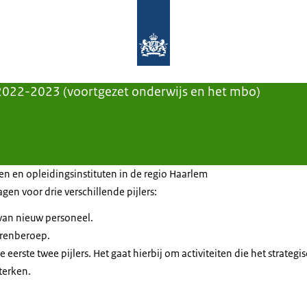
Naar de homepage van Aanpak Lerar
2022-2023 (voortgezet onderwijs en het mbo)
 en opleidingsinstituten in de regio Haarlem
gen voor drie verschillende pijlers:
van nieuw personeel.
arenberoep.
erste twee pijlers. Het gaat hierbij om activiteiten die het strategi
terken.