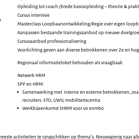
Opleiding tot coach (brede basisopleiding – theorie & prakt
Cursus intervisie
n
Masterclass Loopbaanontwikkeling/Regie over eigen loop
Aanpassen bestaande trainingsaanbod op nieuwe doelgro
Cursusaanbod professionalisering
Voorlichting geven aan diverse betrokkenen over 2e en ho
Regionaal informatieloket behouden als vraagbaak
Netwerk HRM
SPP en HRM:
Samenwerking met interne en externe betrokkenen, zoal
recruiters STO, UWV, mobiliteitscentra
Werkbijeenkomst SHRM voor vo enmbo
este activiteiten te rangschikken op thema’s. Nieuwsgierig naar alle