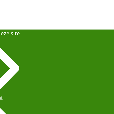
eze site
ht