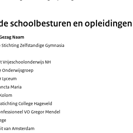
e schoolbesturen en opleidingen
 Gezag Naam
Stichting Zelfstandige Gymnasia
t Vrijeschoolonderwijs NH
 Onderwijsgroep
 Lyceum
ancta Maria
 Kolom
stichting College Hageveld
confessioneel VO Gregor Mendel
ege
eit van Amsterdam