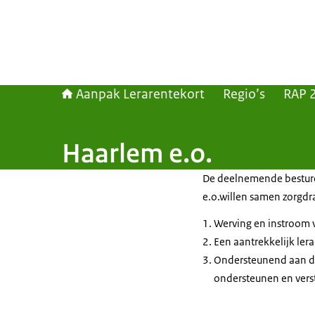
Aanpak Lerarentekort
Regio’s
RAP 
Haarlem e.o.
De deelnemende besturen
e.o.willen samen zorgdra
Werving en instroom 
Een aantrekkelijk ler
Ondersteunend aan de e
ondersteunen en vers