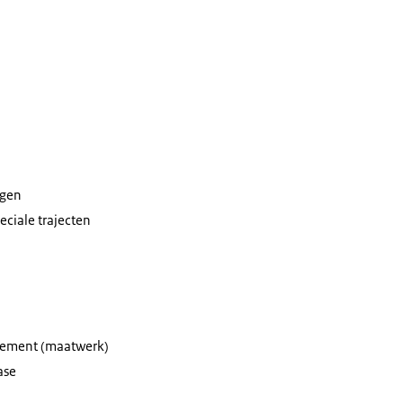
agen
ciale trajecten
ngement (maatwerk)
ase