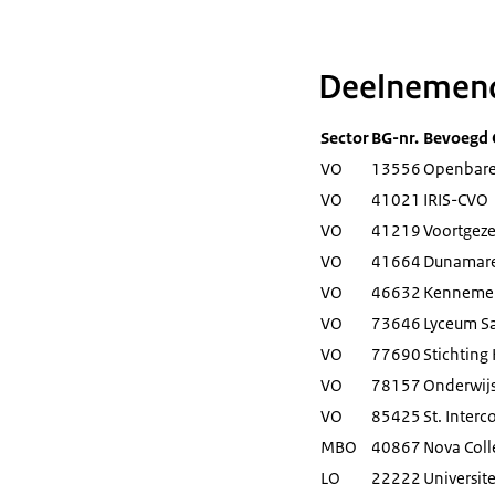
Deelnemend
Sector
BG-nr.
Bevoegd
VO
13556
Openbare 
VO
41021
IRIS-CVO
VO
41219
Voortgeze
VO
41664
Dunamare
VO
46632
Kennemer
VO
73646
Lyceum S
VO
77690
Stichting
VO
78157
Onderwijs
VO
85425
St. Inter
MBO
40867
Nova Coll
LO
22222
Universit