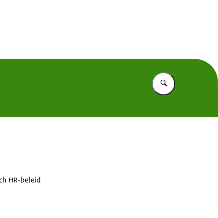
entekort
Vul in wat u z
sch HR-beleid