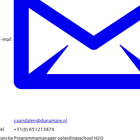
E-mail
s.vandalen@dunamare.nl
el.
+31(0) 651213474
Functie
Programmamanager opleidingsschool H2O