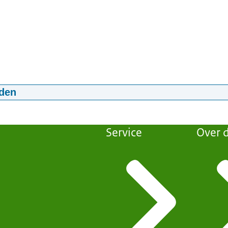
den
io Haaglanden regelt stagevergoeding voor studenten lerar
nderwijs
Service
Over d
04:58
mp4
721,3 MB