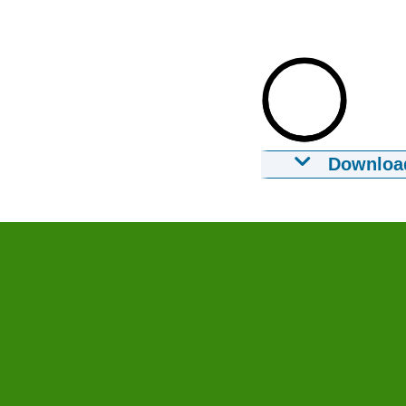
Downloa
Onderwijsreg
voortgezet o
24-04-2024
00:
Download