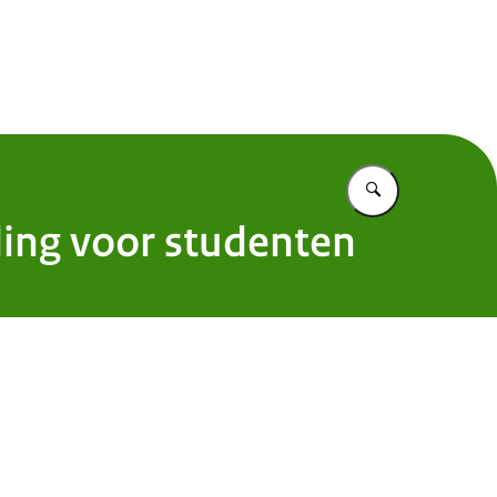
entekort
Vul in wat u z
ing voor studenten