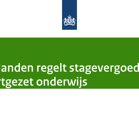
Naar de homepage van Aanpak Lerar
anden regelt stagevergoed
rtgezet onderwijs