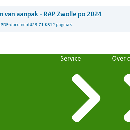
n van aanpak - RAP Zwolle po 2024
4
PDF-document
423.71 KB
12 pagina's
Service
Over d