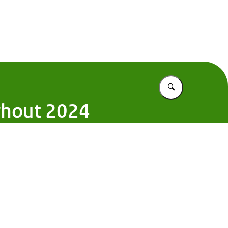
entekort
Vul in wat u z
rhout 2024