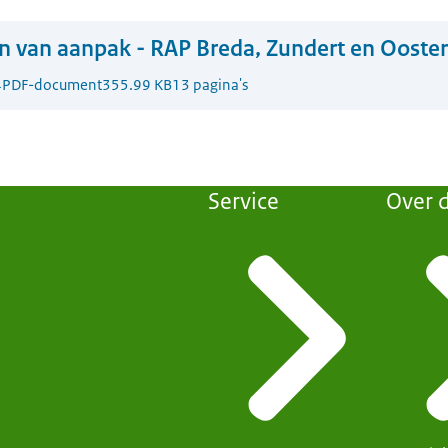
n van aanpak - RAP Breda, Zundert en Ooste
4
PDF-document
355.99 KB
13 pagina's
Service
Over d