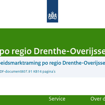
Naar de homepage van Aanpak Lerar
o regio Drenthe-Overijsse
eidsmarktraming po regio Drenthe-Overijsse
DF-document
807.91 KB
14 pagina's
Service
Over d