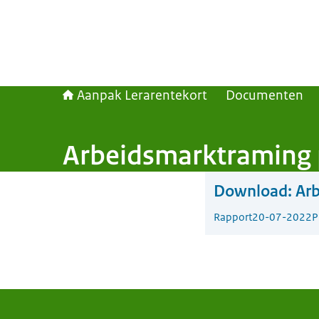
Aanpak Lerarentekort
Documenten
Arbeidsmarktraming p
Download:
Arb
Rapport
20-07-2022
P