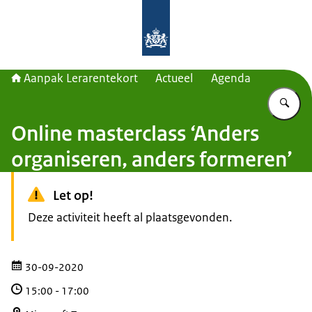
Naar de homepage van Aanpak Lerar
Aanpak Lerarentekort
Actueel
Agenda
Vu
Online masterclass ‘Anders
organiseren, anders formeren’
Let op!
Deze activiteit heeft al plaatsgevonden.
30-09-2020
15:00
-
17:00