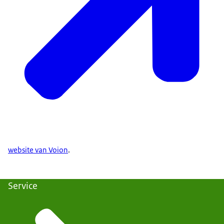
website van Voion
.
Service